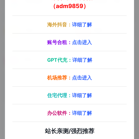
吾爱资源网
影视资源（网盘资源）
（adm9859）
影视资源免费分享网站,免费下载
电影电视剧影视资源阿里云云盘百度网盘夸克网盘资源下载
海外抖音：
详细了解
茶杯虎
追影猫
影视搜索引擎,电影搜索引擎
影视聚合搜索
账号合租：
点击进入
豌豆pro
GPT代充：
详细了解
影视聚合网站，影视搜索引擎网站
机场推荐：
点击进入
住宅代理：
详细了解
办公软件：
详细了解
站长亲测/强烈推荐
九十分资源导航专注于互联网软件资源分享，旨在为平台会员