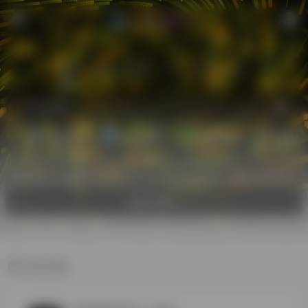
站内
常用
搜索
工具
社区
生活
娱乐资源
办公资源
素材资源
精选插
热门（广告位）
立即入驻
欢迎入驻！
安卓手机