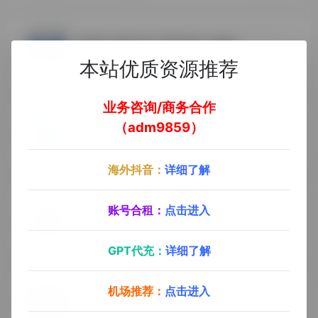
Clash meta for Android
- 最新版
本站优质资源推荐
5
0
Clash meta for Android
业务咨询/商务合作
Telegram
（adm9859）
- 最新版
4
0
Telegram
海外抖音：
详细了解
Clash for Android
账号合租：
点击进入
- 最新版
4
0
Clash for Android
GPT代充：
详细了解
Youtube
- 最新版
机场推荐：
点击进入
全球最大的视频分享平台,为用户提供了广泛的内容选择，并成为创作者和观众之间互动的关键平台之一