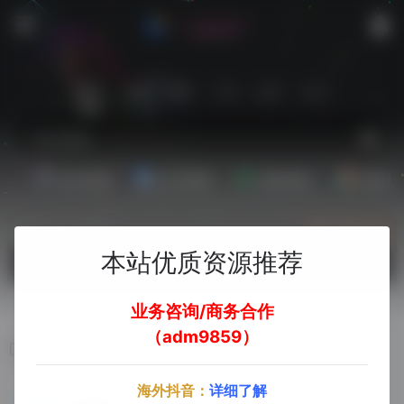
站内
常用
搜索
工具
社区
生活
娱乐资源
办公资源
素材资源
精选插
热门（广告位）
立即入驻
本站优质资源推荐
欢迎入驻！
业务咨询/商务合作
（adm9859）
项目拉新
海外抖音：
详细了解