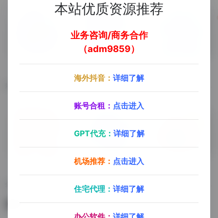
本站优质资源推荐
业务咨询/商务合作
（adm9859）
数据查询
媒帮派热搜榜
百度热搜
海外抖音：
详细了解
热门指数查询，行业数据查询，商业数据洞察
媒帮派热搜榜
百度热搜，热点分析，热点查询
账号合租：
点击进入
GPT代充：
详细了解
机场推荐：
点击进入
今日热榜
需求图谱
微博热搜
全网热点，热门查询，热卖榜，热门话题
5118用户需求图谱，词频统计分析
微博热搜，热点分析，热点查询
住宅代理：
详细了解
暂无评论
办公软件：
详细了解