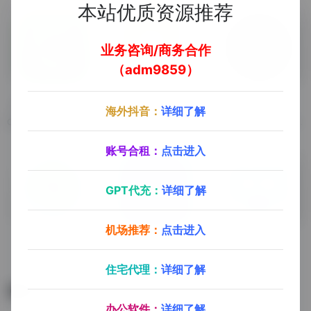
本站优质资源推荐
业务咨询/商务合作
（adm9859）
Camtasia 2024
鼠标高亮
OBS
海外抖音：
详细了解
Camtasia 2024录屏软件，超级好用的一款PC端录屏软件，录屏+剪辑集于一体，录制课程只需要使用这一款软件就可以轻松完成视频录制+剪辑。
鼠标高亮工具
最强开源视频直播软件OBS
账号合租：
点击进入
GPT代充：
详细了解
机场推荐：
点击进入
录咖
傲软录屏
屏幕画线
录屏软件
录屏软件
屏幕画线工具
住宅代理：
详细了解
暂无评论
办公软件：
详细了解