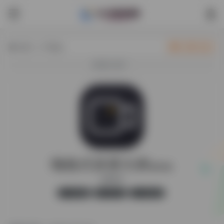
热门（广告位）
立即入驻
欢迎入驻！
嗨格式录屏大师
最新版
录屏软件
官方版
无广告
38,293