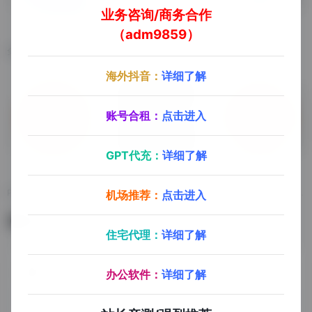
业务咨询/商务合作
（adm9859）
Hi Slide
Presentationload
优品PPT
免费PPT，Keynote，Google幻灯片
知名PPT设计网站
免费PPT模版下载
海外抖音：
详细了解
账号合租：
点击进入
GPT代充：
详细了解
第一PPT
PPTfans
51PPT模版
PPT模板资源免费下载网站
PPT教程，PPT模版，PPT素材
PPT模版，PPT图片，PPT素材，PPT插件
机场推荐：
点击进入
暂无评论
住宅代理：
详细了解
办公软件：
详细了解