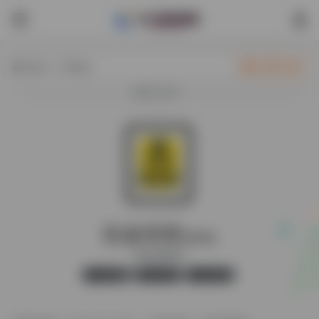
热门（广告位）
立即入驻
欢迎入驻！
热速美斯
最新版
简历在线制作
官方版
无广告
31,435