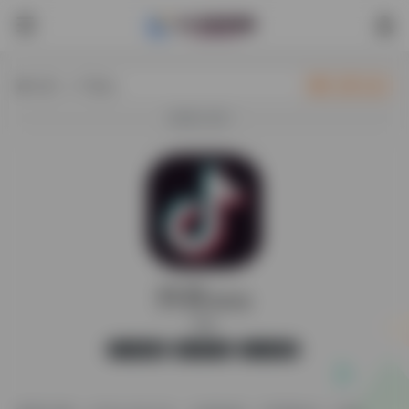
热门（广告位）
立即入驻
欢迎入驻！
抖音
最新版
抖音
官方版
无广告
31,868