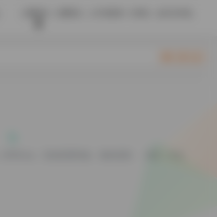
从哪里来，往哪里去，心中渐渐有一分明白，如月光泻地。
立即入驻
APKPure
安卓应用市场
海外应用
语言：中文