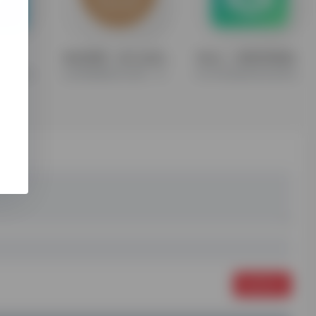
o
全站资源（永久会员）
Gbox（谷歌安装器）
聚焦于提供高质量、创意性强的视频内容，通常被视为艺术家、创作者和专业视频制作者的首选
会员赞助解锁全站资源，享永久免费更新
华为手机快捷安装谷歌系应用（谷歌安装器）
发表评论