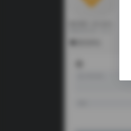
海外资源（永久会员）
免费获取更多资源，加入会员群享永久更新
暂无评论