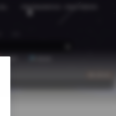
奇怪的动物会被保护起来，奇怪的人却遭受排挤。
开通会
区
生活
精选插件
装机必备
立即入驻