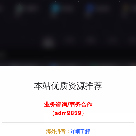
手
苹果手
Win电
Mac电
机
脑
脑
员
站内
常用
搜索
工具
社
娱乐资源
办公资源
素材资源
本站优质资源推荐
欢迎入驻！
业务咨询/商务合作
（adm9859）
海外抖音：
详细了解