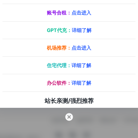
账号合租：
点击进入
红盟云发卡
- 最新版
程
红盟云发卡源码+搭建教程
GPT代充：
详细了解
0
0
0
码
搭建教程
发卡平台源码
搭建教程
红盟云发卡
机场推荐：
点击进入
新版
建教程
住宅代理：
详细了解
0
0
卡
搭建教程
办公软件：
详细了解
站长亲测/强烈推荐
收录申请
免责声明
商务合作
关于本
软件资源分享，旨在为