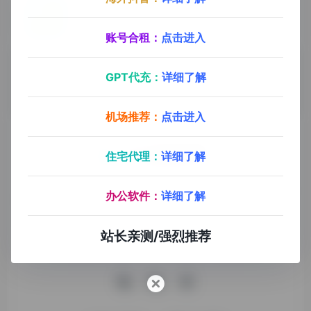
Gbox（谷歌安装器）
- 最新版
华为手机快捷安装谷歌系应用（谷歌安装器）
2
0
账号合租：
点击进入
Gbox
谷歌安装器
谷歌系应用安装
GPT代充：
详细了解
机场推荐：
点击进入
住宅代理：
详细了解
九十分资源导航专注于互联网软件资源分享，旨在为平台会员
办公软件：
详细了解
提供各种免费实用、有价值的软件工具，持续分享电脑端和手
机端软件安装、玩机攻略、网络资源。
站长亲测/强烈推荐
收录申请
免责声明
商务合作
关于本站