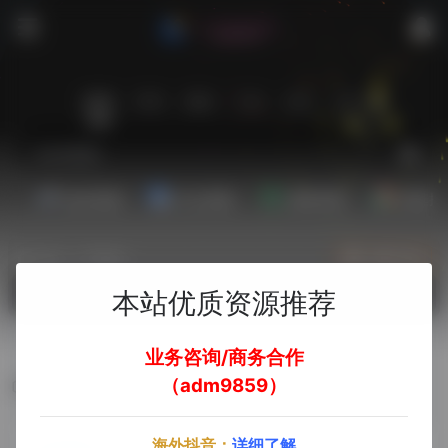
站内
常用
搜索
工具
社区
生活
娱乐资源
办公资源
素材资源
精选插
热门（广告位）
立即入驻
欢迎入驻！
本站优质资源推荐
业务咨询/商务合作
（adm9859）
谷歌安装器
海外抖音：
详细了解