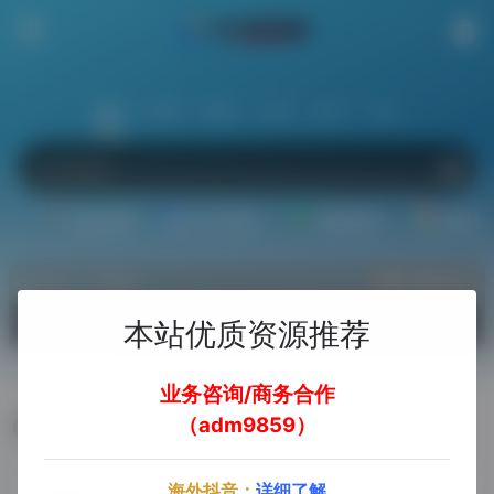
站内
常用
搜索
工具
社区
生活
娱乐资源
办公资源
素材资源
精选插
热门（广告位）
立即入驻
欢迎入驻！
本站优质资源推荐
业务咨询/商务合作
（adm9859）
KeyFreeze
海外抖音：
详细了解