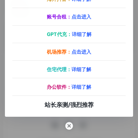
KeyFreeze
- 最新版
KeyFreeze
1
0
账号合租：
点击进入
KeyFreeze
键盘锁定
GPT代充：
详细了解
机场推荐：
点击进入
住宅代理：
详细了解
九十分资源导航专注于互联网软件资源分享，旨在为平台会员
办公软件：
详细了解
提供各种免费实用、有价值的软件工具，持续分享电脑端和手
机端软件安装、玩机攻略、网络资源。
站长亲测/强烈推荐
收录申请
免责声明
商务合作
关于本站