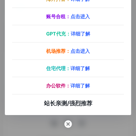
ToDesk
- 最新版
ToDesk
10
0
账号合租：
点击进入
ToDesk
远程控制
GPT代充：
详细了解
机场推荐：
点击进入
住宅代理：
详细了解
九十分资源导航专注于互联网软件资源分享，旨在为平台会员
办公软件：
详细了解
提供各种免费实用、有价值的软件工具，持续分享电脑端和手
机端软件安装、玩机攻略、网络资源。
站长亲测/强烈推荐
收录申请
免责声明
商务合作
关于本站