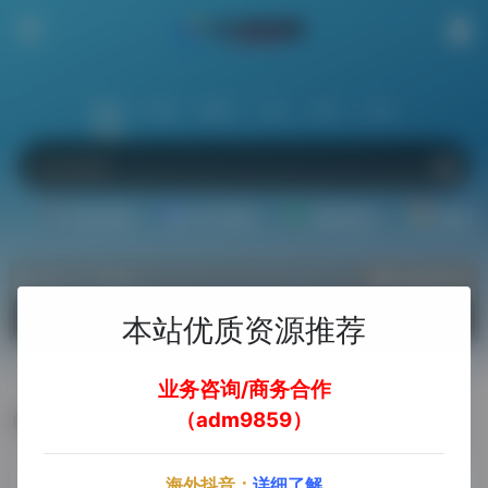
站内
常用
搜索
工具
社区
生活
娱乐资源
办公资源
素材资源
精选插
热门（广告位）
立即入驻
欢迎入驻！
本站优质资源推荐
业务咨询/商务合作
（adm9859）
ToDesk
海外抖音：
详细了解