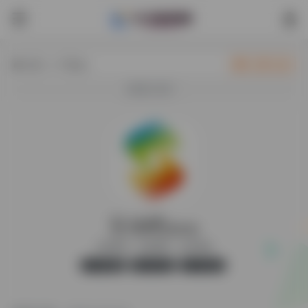
热门（广告位）
立即入驻
欢迎入驻！
互动吧
最新版
活动宣传、活动策划、会议营销
官方版
无广告
14,521