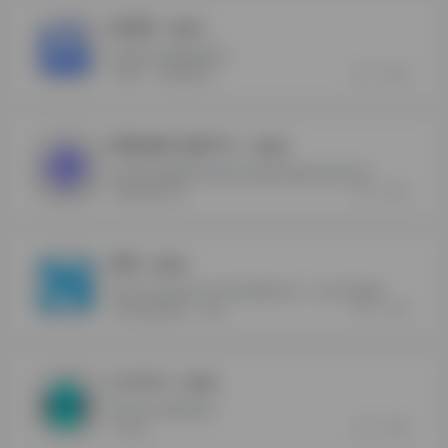
店查查
- 最新版
天猫淘宝店铺数据查询
0
0
店查查
淘宝数据统计
阿里妈妈 创意中心
- 最新版
从图文到视频再到落地页的素材级智能化创意支持
0
0
阿里妈妈创意中心
神笔
- 最新版
淘宝官方提供的宝贝详情页模板市场，宝贝详情编辑
0
0
淘宝店铺装修模版
神笔
iconfont
- 最新版
阿里巴巴矢量图标库
0
0
iconfont