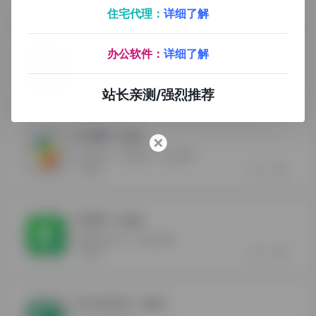
住宅代理：
详细了解
抖音创作者中心
办公软件：
详细了解
- 最新版
抖音创作者的一站式服务平台
0
0
抖音创作者中心
站长亲测/强烈推荐
互动吧
- 最新版
活动宣传、活动策划、会议营销
0
0
互动吧
活动行
- 最新版
精彩城市生活，尽在活动行
0
0
活动行
Formstack
- 最新版