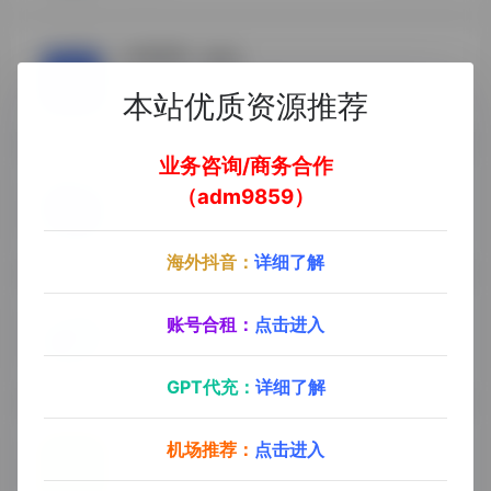
小码至营
- 最新版
小码短链接、小码公众号助手
本站优质资源推荐
0
0
小码至营
业务咨询/商务合作
微擎
- 最新版
（adm9859）
微信小程序、抖音小程序、视频号小程序、SAAS系统开发
0
0
微擎
系统应用开发
海外抖音：
详细了解
微盟
账号合租：
点击进入
- 最新版
0
0
微盟
GPT代充：
详细了解
机场推荐：
点击进入
水滴
- 最新版
0
0
水滴