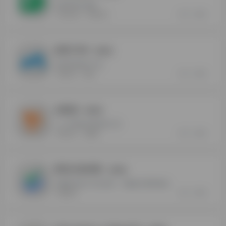
在线表单生成器
0
0
Formstack
表单工具
麦客CRM
- 最新版
在线表单制作工具
0
0
表单工具
麦客
金数据
- 最新版
人人可用的在线表单工具
0
0
表单工具
金数据
腾讯问卷调查
- 最新版
AI覆盖问卷工作全流程，大幅提升调研质效
0
0
腾讯问卷