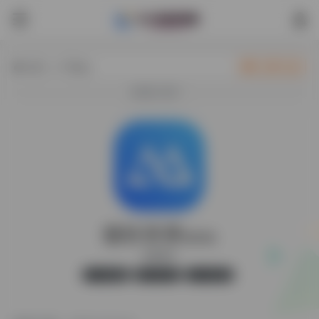
热门（广告位）
立即入驻
欢迎入驻！
傲软录屏
最新版
录屏软件
官方版
无广告
27,524