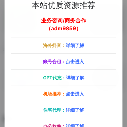
本站优质资源推荐
业务咨询/商务合作
（adm9859）
Camtasia 2024
鼠标高亮
嗨格式录屏大师
海外抖音：
详细了解
Camtasia 2024录屏软件，超级好用的一款PC端录屏软件，录屏+剪辑集于一体，录制课程只需要使用这一款软件就可以轻松完成视频录制+剪辑。
鼠标高亮工具
录屏软件
账号合租：
点击进入
GPT代充：
详细了解
机场推荐：
点击进入
屏幕画线
ScreenToGif
Bandicam录屏
屏幕画线工具
录屏软件
Bandicam录屏
住宅代理：
详细了解
暂无评论
办公软件：
详细了解