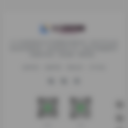
九十分资源导航专注于互联网软件资源分享，旨在为平台会员
提供各种免费实用、有价值的软件工具，持续分享电脑端和手
机端软件安装、玩机攻略、网络资源。
收录申请
免责声明
商务合作
关于本站
客服微信
扫码进群