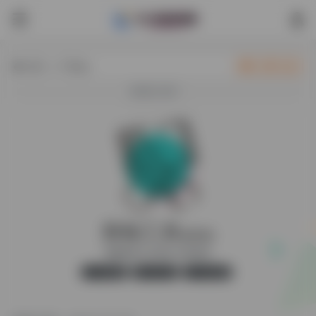
热门（广告位）
立即入驻
欢迎入驻！
剪辑工具
最新版
视频剪辑工具合集-持续更新
官方版
无广告
53,486