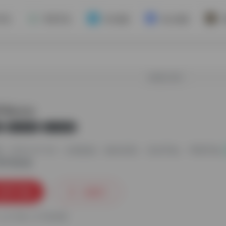
手机
苹果手机
Win电脑
Mac电脑
欢迎入驻！
ra
最新版
版
无广告
27,952
2024-07-28
分类标签：
海外应用
安卓手机
苹果手机
立即下载
收藏
0
人已下载
手机查看