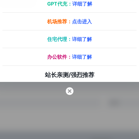
GPT代充：
详细了解
GitHub
Nico video
Uptodo
机场推荐：
点击进入
全名Niconico Douga（ニコニコ動画），是一家日本的视频分享平台
住宅代理：
详细了解
办公软件：
详细了解
站长亲测/强烈推荐