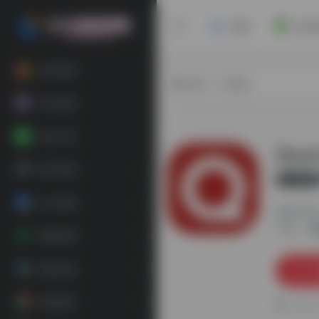
首页
安卓
软件推荐
热门（广告位）
每日更新
在线工具
Quo
娱乐资源
官方
办公资源
更新日期：
平台：
素材资源
装机必备
精选插件
0