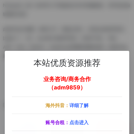
Notepad++是一款非常小巧高效的文本代码编辑器、非常适合编
辑网页代码!
此软件运行便携，体积小巧、资源占用小，支持众多程序语言，
比如C++、C#、Java等主流程序语言；支持HTML、XML、
ASP，Perl、Python、JavaScript等网页/脚本语言，支持32位
和64位操作系统。
本站优质资源推荐
业务咨询/商务合作
去官方网站了解更多
（adm9859）
相关软件
海外抖音：
详细了解
账号合租：
点击进入