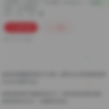
分类标签：
常用软件
Win电脑
Notepad++
代码编
辑器
文本编辑器
语言：中文
平台：
立即下载
收藏
0
0
人已下载
如果你的电脑配置高端大气上档次，编写Python的时候推荐使用
Pycharm或者Eclipse。
如果你想快速打开编辑器开始工作，不想等待较长的程序加载，
推荐使用NotePad++。低调奢华有内涵！