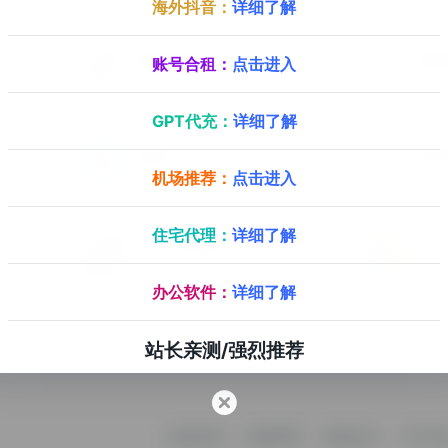
海外抖音：
详细了解
探险家资源网
脆球
账号合租：
点击进入
载
海外资源，跨境电商，海外媒体资源教程分享平台
GPT代充：
详细了解
免翻GPT Plus
海外
GPT国内镜像站（需要购买激活码），提供ChatGPTPlus，Claude会员，Midjourney绘画
机场推荐：
点击进入
住宅代理：
详细了解
TikTok在线安装
九十
探险家源码演示站，网站代搭建服务：Ai智能对话，发卡平台，影视平台，知识付费，视频打赏，付费进群，支付系统，客服系统，域名防红，个人博客等等。
免拔卡TikTok在线安装
九十分
办公软件：
详细了解
站长亲测/强烈推荐
收录申请
免责声明
商务合作
关于本