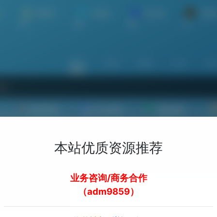
手
苹果手
Win电
Mac电
开通
机
脑
脑
员
站内
常用
搜索
工具
社
娱乐资源
办公资源
素材资源
本站优质资源推荐
欢迎入驻！
业务咨询/商务合作
（adm9859）