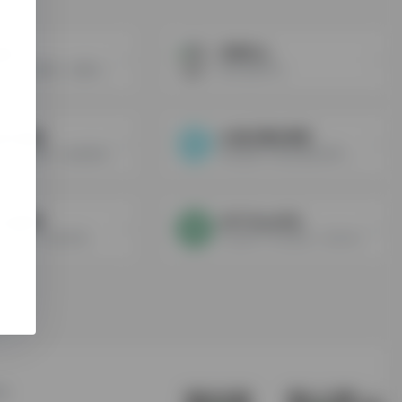
邮箱
环球巴士
脆球邮箱-域名邮箱，批量注册账号，需付费，自备一个域名和一个绑定邮箱
账号合租平台
账号资源
AI 接口聚合管理
海外账号资源购买（如有需求，请联系客服微信mk85182）
我们提供 AI 接口聚合管理，让您能够轻松一站式接入各种 AI 服务，价格优惠，仅需 1.5 元即可购买1美刀额度，注册即送0.2刀，不限时间，按量计费，明细可查，每一笔消耗都公开透明。。
分资源库
GPT Plus代充
资源库（会员专享）
ChatGPT Plus代充，官方GPT会员升级服务，GPT官方代充
站