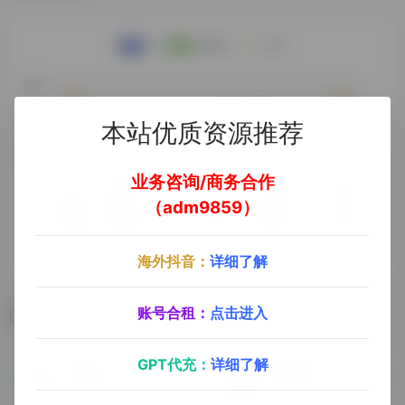
本站优质资源推荐
业务咨询/商务合作
（adm9859）
海外抖音：
详细了解
账号合租：
点击进入
相关导航
GPT代充：
详细了解
免翻GPT Plus
精品源码
GPT国内镜像站（需要购买激活码），提供ChatGPTPlus，Claude会员，Midjourney绘画
探险家源码演示站，网站代搭建服务：Ai智能对话，发卡平台，影视平台，知识付费，视频打赏，付费进群，支付系统，客服系统，域名防红，个人博客等等。