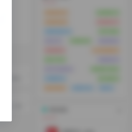
影视资源
(35)
在线看剧
(31)
在线影视
(29)
在线电影
(27)
免费影视剧
(24)
字幕下载
(8)
纪录片
(7)
字幕制作
(6)
电影搜索
(5)
影视搜索
(5)
win系统镜像
(4)
表单工具
(4)
搭建教程
(4)
发卡平台源码
(4)
影视资源下载
(4)
lus
GPT国内镜像站（需要购买激活码），提供ChatGPTPlus，Claude会员，Midjourney绘画
字幕翻译
(4)
磁力搜索
(4)
海外应用
(3)
录屏软件
(3)
美剧
(3)
脆球邮箱-域名邮箱，批量注册账号，需付费，自备一个域名和一个绑定邮箱
猜你喜欢