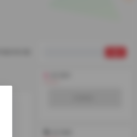
搜
即可购买1美刀额
索：
热门软件
没有数据！
热门标签