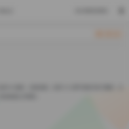
放任误解就是撒谎。
开通会员
立即入驻
种 AI 服务，价格优惠，仅需 1.5 元即可购买1美刀额度，注
消耗都公开透明...