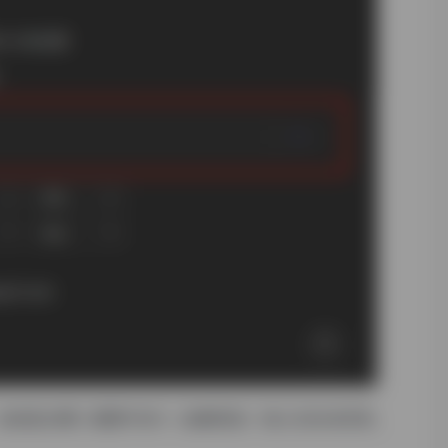
也就是步骤二截图中的3（油猴框架）拖入后自动安装。