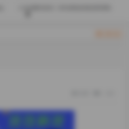
人们在清醒时说的话，有时比醉鬼的胡闹还要荒谬呢。
会
立即入驻
21,481
0
0