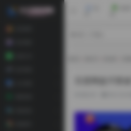
首
安卓
页
机
软件推荐
热门（广告位）
每日更新
在线工具
首页
•
教程分享
•
粉丝福利
•
百度
娱乐资源
百度网盘不限
办公资源
教程分享
2年前 (2024
素材资源
装机必备
精选插件