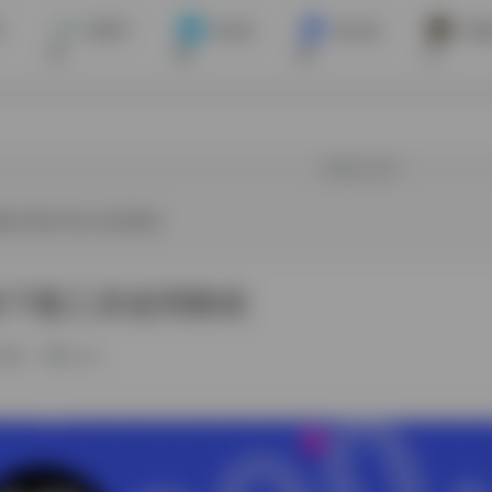
手
苹果手
Win电
Mac电
开通
机
脑
脑
员
欢迎入驻！
网盘不限速下载工具使用教程
速下载工具使用教程
)更新
jiuren