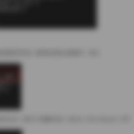
完成后解压到本地，解压前先退出杀毒软件，切记。
之后，双击下方截图中的2（Motrix-1.8.9-x64.exe）打开