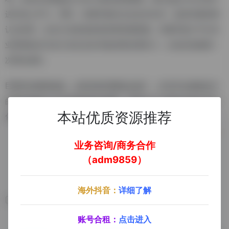
进行线上学习。同时，巨量学面向生态合作伙伴，提供巨量讲师
认证体系，在全行业形成优质讲师资源联盟。巨量学致力于以专
业营销知识为全行业生态伙伴提供商业增长力，让知识加速每一
次商业成长。
巨量学的课程很多，涉及到的范围也比较广，学员可以根据自己
的需求和能力水平选择相应的课程，同时为了方便学员进行碎片
本站优质资源推荐
化学习，一般课程时间在10分钟到半个小时左右。
业务咨询/商务合作
（adm9859）
去官方网站了解更多
海外抖音：
详细了解
相关软件
账号合租：
点击进入