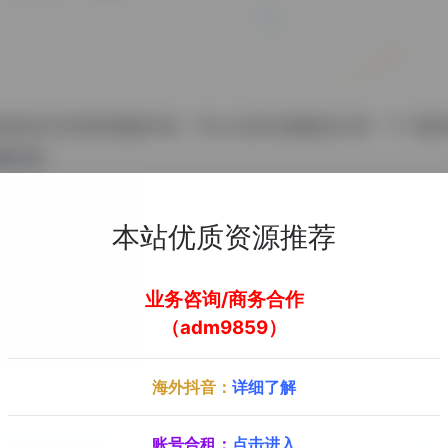
提供的宝贝详情页模板市场，平台入驻专业模板设计师，个个都有
费试用。
快更安全，还支持手机淘宝店铺，帮助卖家轻松获得搜索加权，
本站优质资源推荐
去官方网站了解更多
业务咨询/商务合作
（adm9859）
海外抖音：
详细了解
账号合租：
点击进入