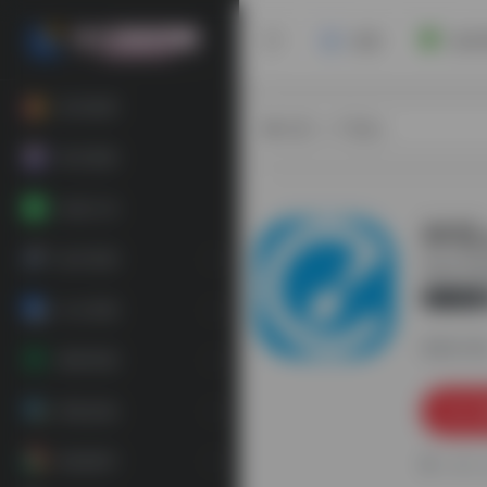
首页
安卓
软件推荐
热门（广告位）
每日更新
在线工具
神笔
娱乐资源
淘宝官方提
官方
办公资源
更新日期：
素材资源
装机必备
精选插件
0