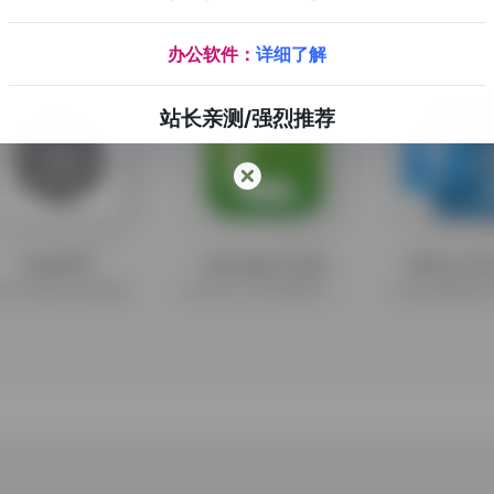
办公软件：
详细了解
站长亲测/强烈推荐
ChatGPT
Camtasia 2024
Office Too
‌‌ChatGPT是‌OpenAI研发的一款聊天机器人程序，能完成撰写邮件、论文、脚本、文案、翻译和代码等多种任务。‌
Camtasia 2024录屏软件，超级好用的一款PC端录屏软件，录屏+剪辑集于一体，录制课程只需要使用这一款软件就可以轻松完成视频录制+剪辑。