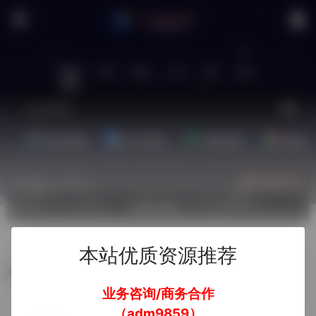
站内
常用
搜索
工具
社区
生活
娱乐资源
办公资源
素材资源
精选插
热门（广告位）
立即入驻
欢迎入驻！
本站优质资源推荐
TikTok
业务咨询/商务合作
（adm9859）