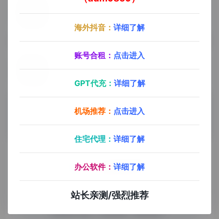
安卓端TikTok
- 最新版
海外版抖音-更多好玩有趣的资源，就在九十分软件导航
37
0
TikTok
安卓端TK下载
海外版抖音
海外抖音：
详细了解
账号合租：
点击进入
苹果端TikTok
- 最新版
海外版抖音-更多好玩有趣的资源，就在九十分软件导航
GPT代充：
详细了解
22
0
TikTok
海外版抖音
苹果端TK下载
机场推荐：
点击进入
住宅代理：
详细了解
办公软件：
详细了解
九十分资源导航专注于互联网软件资源分享，旨在为平台会员
站长亲测/强烈推荐
提供各种免费实用、有价值的软件工具，持续分享电脑端和手
机端软件安装、玩机攻略、网络资源。