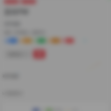
娱乐资源
听书电台
荔枝FM
有声读物
标签：
听书电台
荔枝FM
1
2-
1
0
1
链接直达
有声读物
数据统计