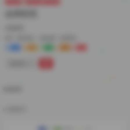
娱乐资源
观影追剧
动漫追番
金牌影院
在线影视
标签：
观影追剧
动漫追番
金牌影院
0
0
0
0
0
链接直达
在线影视
数据统计