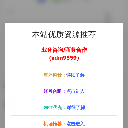
本站优质资源推荐
业务咨询/商务合作
（adm9859）
海外抖音：
详细了解
相关导航
账号合租：
点击进入
奈飞工厂
小宝影院（T）
GPT代充：
详细了解
免费提供Netflix影剧动漫网站
在线影视，需开启魔法，屏蔽国内访问
机场推荐：
点击进入