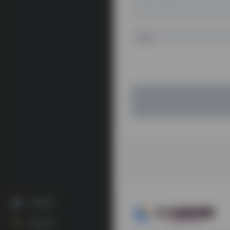
注册登录
开通会员