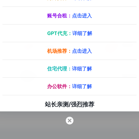
账号合租：
点击进入
GPT代充：
详细了解
金牌影院
次元城动漫
在线影视
机场推荐：
点击进入
住宅代理：
详细了解
囧次元
漫喵动漫B
办公软件：
详细了解
站长亲测/强烈推荐