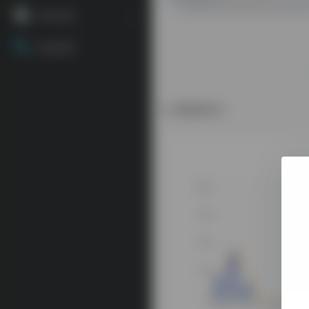
源码资源
资源搜索
数据统计