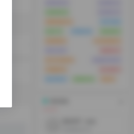
影视资源
(35)
在线看剧
(31)
在线影视
(29)
在线电影
(27)
免费影视剧
(24)
字幕下载
(8)
纪录片
(7)
字幕制作
(6)
电影搜索
(5)
影视搜索
(5)
win系统镜像
(4)
表单工具
(4)
搭建教程
(4)
发卡平台源码
(4)
影视资源下载
(4)
字幕翻译
(4)
磁力搜索
(4)
T
海外应用
(3)
录屏软件
(3)
美剧
(3)
猜你喜欢
微友助手
- 最新版
私域流量运营工具