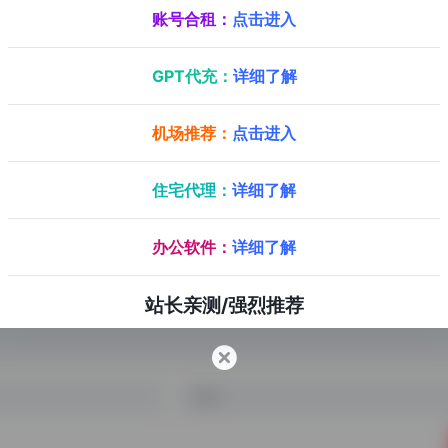
账号合租：
点击进入
GPT代充：
详细了解
机场推荐：
点击进入
没有相关内容!
住宅代理：
详细了解
办公软件：
详细了解
站长亲测/强烈推荐