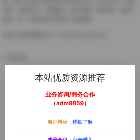
载。纪录片之家分享的内容包含BBC纪录片，NHK纪录片，国家
地理，央视纪录片，探索频道，纪录片推荐，荒野求生，美剧下
载等，是一个值得纪录片爱好者一看的网站。
纪录片之家官网网址入口：https://www.05jl.com/
数据统计
本站优质资源推荐
业务咨询/商务合作
（adm9859）
海外抖音：
详细了解
账号合租：
点击进入