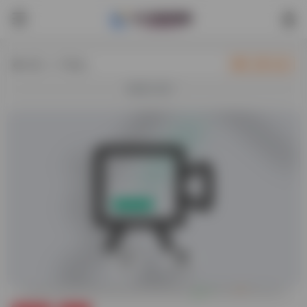
热门（广告位）
立即入驻
欢迎入驻！
0
36,127