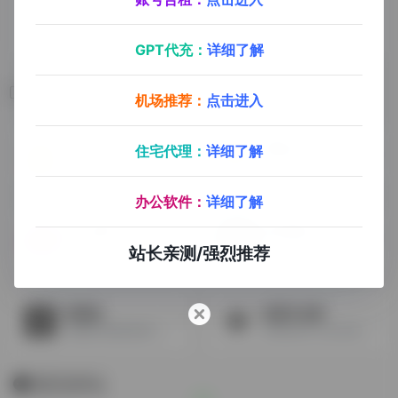
GPT代充：
详细了解
相关导航
机场推荐：
点击进入
火车太堵
影猫の仓库
住宅代理：
详细了解
全网蓝光免费在线极速观影
免费观影
办公软件：
详细了解
统一影视（T）
绝对影视
免费追剧，在线短剧，高清资源
每日更新的超清影视站
站长亲测/强烈推荐
音范丝
纪录片仓库
顶级蓝光电影原盘下载资源
全球纪录片大全,纪录片下载
暂无评论