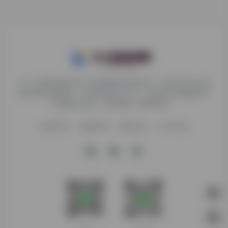
九十分资源导航专注于互联网软件资源分享，旨在为平台会员
提供各种免费实用、有价值的软件工具，持续分享电脑端和手
机端软件安装、玩机攻略、网络资源。
收录申请
免责声明
商务合作
关于本站