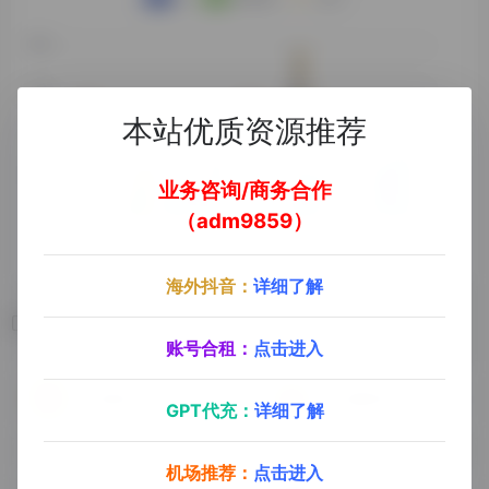
本站优质资源推荐
业务咨询/商务合作
（adm9859）
海外抖音：
详细了解
相关导航
账号合租：
点击进入
手机看书
205藏书馆
GPT代充：
详细了解
机场推荐：
点击进入