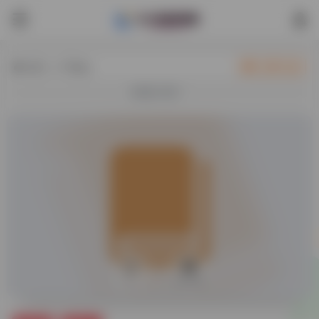
热门（广告位）
立即入驻
欢迎入驻！
0
28,780