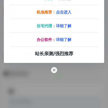
云听
樱花动漫
机场推荐：
点击进入
在线FM
防走丢地址： https://www...
住宅代理：
详细了解
独播库（T）
必应壁纸
在线影视，需开启魔法，国内屏蔽访问
办公软件：
详细了解
站长亲测/强烈推荐
日菁字幕组
7点电影
提供高质量的字幕资源
免费在线高清影视网站
暂无评论