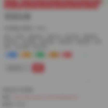
娱乐资源
AI系列
网络短剧
免费小说
娱乐资源
漫画资源
听书电
台
音乐畅听
观影追剧
动漫追番
教程资源
高清壁纸
磁力搜索
资源合集
夸克网盘-提取码：6wcc
标签：
AI系列
网络短剧
免费小说
娱乐资源
漫画资源
听书电台
音乐畅听
观影追剧
动漫追番
教程资源
高清
壁纸
磁力搜索
资源合集
1+
1-
1+
2+
0
链接直达
资源合集-夸克网盘
链接：
https://pan.quark.cn/s/11b5187de535
提取码：6wcc