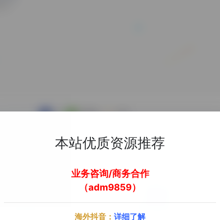
本站优质资源推荐
业务咨询/商务合作
（adm9859）
海外抖音：
详细了解