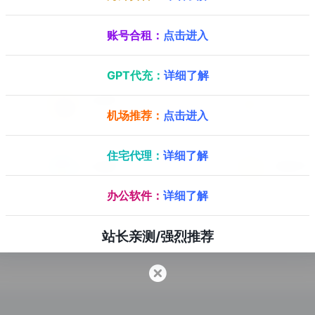
账号合租：
点击进入
GPT代充：
详细了解
音乐磁场
zvu4no
无损音乐
机场推荐：
点击进入
住宅代理：
详细了解
音乐解锁
读屏族音
音乐解锁，无损在线转换MP3格式下载
音乐论坛
办公软件：
详细了解
站长亲测/强烈推荐