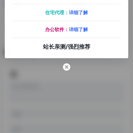
资源合集
Vidhub视频库
夸克网盘-提取码：6wcc
在线视频网站,海量高清视频在线观看
住宅代理：
详细了解
影猫の仓库
火车太堵
办公软件：
详细了解
免费观影
全网蓝光免费在线极速观影
站长亲测/强烈推荐
暂无评论