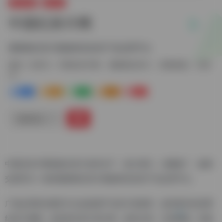
娱乐资源
纪录片
中国纪录片网
国家级纪录片新媒体综合性产业运营平台
标签：
纪录片
中国纪录片网
国家级纪录片
影视资源
纪录
片
3+
3-
3
0
3+
链接直达
中国纪录片网是集纪录片创作生产、推介展示、传播推广、融资
交易等为一体的国家级纪录片新媒体综合性产业运营平台。
广电总局和央视官方出品的国产纪录片资源库，提供每年的优秀
纪录片展播，还设有纪录片排行榜，提供分类、支持检索，快速