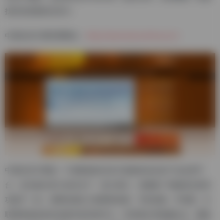
找到你想看的纪录片。
中国纪录片网官网网址：
http://www.docuchina.cn/
中国纪录片网是一个国家级的纪录片新媒体综合性产业运营平
台，旨在集纪录片创作生产、推介展示、传播推广和融资交易等
功能于一体。该网站通过汇集网络电视、手机电视、IP电视、互
联网电视及移动传媒等多终端平台，并部署全球镜像站点，覆盖