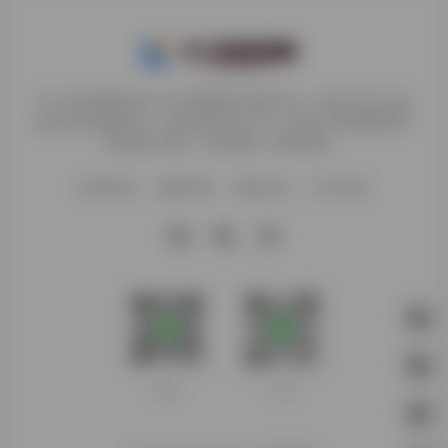
九十分资源导航专注于互联网软件资源分享，旨在为平台会员
提供各种免费实用、有价值的软件工具，持续分享电脑端和手
机端软件安装、玩机攻略、网络资源。
收录申请
免责声明
商务合作
关于本站
客服微信
扫码进群