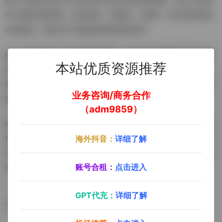
有大量的影视资源，包括电影、电视剧、动漫等，每天都有新的
内容更新，满足用户对最新影视资源的需求。
磁力天堂还提供了在线观看的功能，大部分影片都提供了标清版
本站优质资源推荐
本的在线预览，用户可以快速浏览影片内容，无需下载即可观
看。这种灵活的观看方式为用户提供了便利，尤其是对于那些希
业务咨询/商务合作
望快速了解影片内容的用户来说，这一功能非常实用。
（adm9859）
磁力天堂通过提供高质量的影视资源和便捷的下载服务，已经赢
得了一定用户群体的青睐。磁力天堂对资源的更新频率和内容的
海外抖音：
详细了解
丰富性，以及对用户需求的快速响应，都是其在竞争激烈的市场
账号合租：
点击进入
中保持领先地位的关键因素。
GPT代充：
详细了解
数据统计