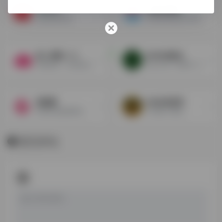
HDmoli
吾爱资源网
电影剧集动漫
影视资源免费分享网站,免费下载
统一影视（T）
M1949蓝光
免费追剧，在线短剧，高清资源
蓝光片源，秒播不卡！
美剧窝
4KHDR世界
美剧在线观看网站
4K电影下载站
暂无评论