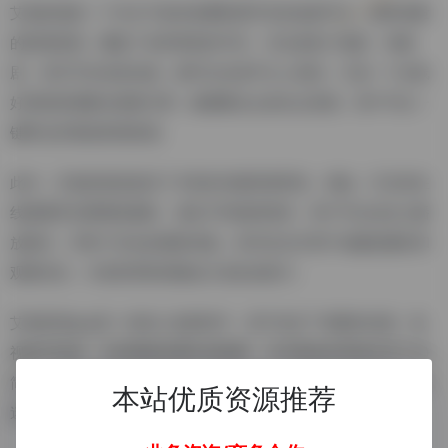
艾兔影漫是一个专注于提供免费影视节目的追剧平台，拥有海量
的影视资源，覆盖了各种类型的节目，无论是热门电影、电视
剧、综艺节目还是动漫，都可以在该平台上找到。它是一个在线
好用的影视聚合搜索引擎，能够聚合众多站点资源，用户可以一
键即达所需的影视资源。
此外，艾兔影漫还提供了丰富的功能和便利性。例如，它支持在
线观看和无网离线观影，满足不同场景需求。用户可以自定义播
放模式，享受个性化的观影体验。软件还允许用户创建收藏夹和
观看历史，方便管理和回顾自己喜欢的影片。
艾兔影漫app是一款线上追剧软件，其中包含了海量的动漫、电
视剧等资源，全部都能免费在线观看，并且整体的界面非常干净
简洁。所有的视频资源都可以从中找到，云播放模式适合所有影
本站优质资源推荐
迷们，可以以最快的速度获得它们。